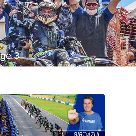
S
MOTOS
ge 3