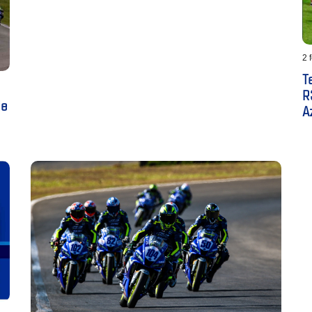
2 
T
R
de
A