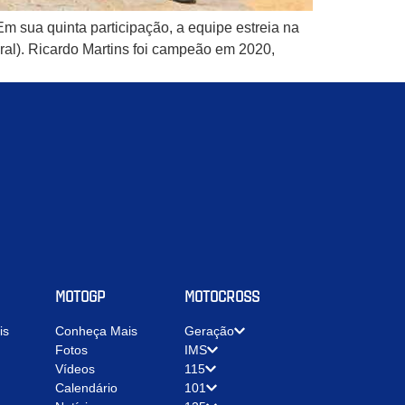
 sua quinta participação, a equipe estreia na
Geral). Ricardo Martins foi campeão em 2020,
MOTOGP
MOTOCROSS
is
Conheça Mais
Geração
Fotos
IMS
Vídeos
115
Calendário
101