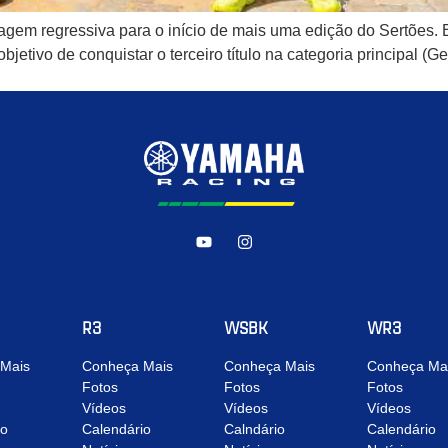
m regressiva para o início de mais uma edição do Sertões. Em
objetivo de conquistar o terceiro título na categoria principal (
R3
WSBK
WR3
Mais
Conheça Mais
Conheça Mais
Conheça Ma
Fotos
Fotos
Fotos
Vídeos
Vídeos
Vídeos
io
Calendário
Calndário
Calendário