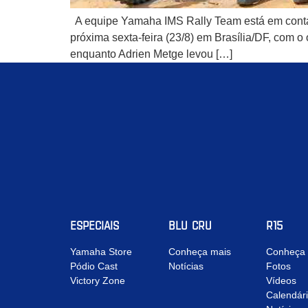
A equipe Yamaha IMS Rally Team está em contage
próxima sexta-feira (23/8) em Brasília/DF, com o 
enquanto Adrien Metge levou […]
ESPECIAIS
BLU CRU
R15
Yamaha Store
Conheça mais
Conheça 
Pódio Cast
Notícias
Fotos
Victory Zone
Vídeos
Calendár