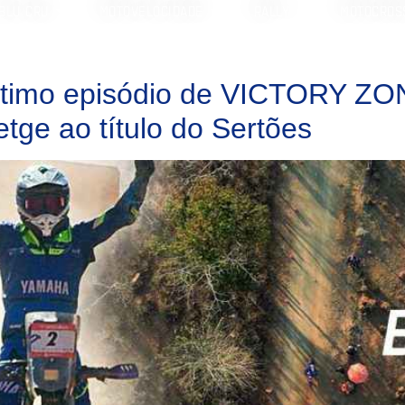
BLU CRU
MOTOVELOCIDADE
RALLY
MOTOCROS
último episódio de VICTORY Z
ge ao título do Sertões