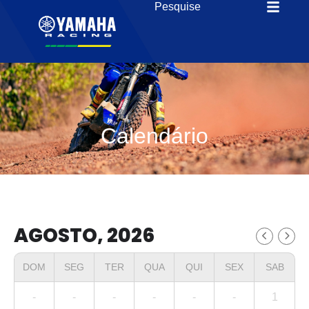
Calendário
AGOSTO, 2026
DOM
SEG
TER
QUA
QUI
SEX
SAB
-
-
-
-
-
-
1