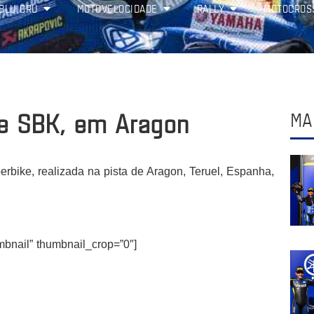
BLU CRU
MOTOVELOCIDADE
RALLY
MOTOCROS
de SBK, em Aragon
MA
erbike, realizada na pista de Aragon, Teruel, Espanha,
umbnail” thumbnail_crop=”0″]