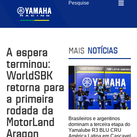
A espera
MAIS
NOTÍCIAS
terminou:
WorldSBK
retorna para
a primeira
rodada da
MotorLand
Brasileiros e argentinos
dominam a terceira etapa do
Aragon
Yamalube R3 BLU CRU
América Latina em Cascavel