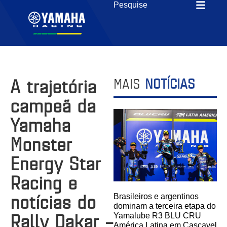
A trajetória
MAIS
NOTÍCIAS
campeã da
Yamaha
Monster
Energy Star
Racing e
notícias do
Brasileiros e argentinos
dominam a terceira etapa do
Rally Dakar –
Yamalube R3 BLU CRU
América Latina em Cascavel