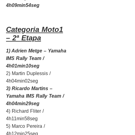
4h09min54seg
Categoria Moto1
– 2ª Etapa
1) Adrien Metge – Yamaha
IMS Rally Team /
4h01min10seg
2) Martin Duplessis /
4h04min02seg
3) Ricardo Martins –
Yamaha IMS Rally Team /
4h04min29seg
4) Richard Fliter /
4h11min58seg
5) Marco Pereira /
4h12min25seg