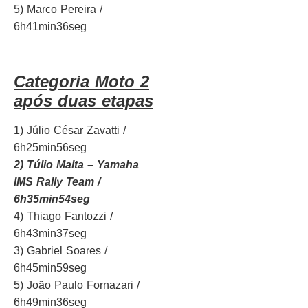
5) Marco Pereira /
6h41min36seg
Categoria Moto 2
após duas etapas
1) Júlio César Zavatti /
6h25min56seg
2) Túlio Malta – Yamaha
IMS Rally Team /
6h35min54seg
4) Thiago Fantozzi /
6h43min37seg
3) Gabriel Soares /
6h45min59seg
5) João Paulo Fornazari /
6h49min36seg