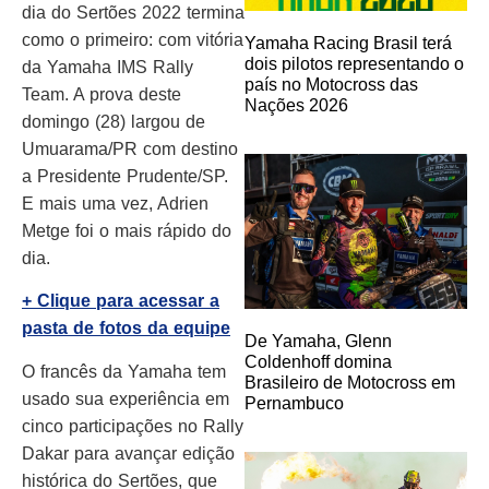
dia do Sertões 2022 termina
como o primeiro: com vitória
Yamaha Racing Brasil terá
dois pilotos representando o
da Yamaha IMS Rally
país no Motocross das
Team. A prova deste
Nações 2026
domingo (28) largou de
Umuarama/PR com destino
a Presidente Prudente/SP.
E mais uma vez, Adrien
Metge foi o mais rápido do
dia.
+ Clique para acessar a
pasta de fotos da equipe
De Yamaha, Glenn
Coldenhoff domina
O francês da Yamaha tem
Brasileiro de Motocross em
usado sua experiência em
Pernambuco
cinco participações no Rally
Dakar para avançar edição
histórica do Sertões, que