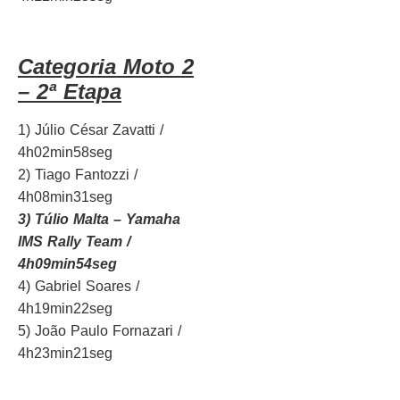
Categoria Moto 2
– 2ª Etapa
1) Júlio César Zavatti /
4h02min58seg
2) Tiago Fantozzi /
4h08min31seg
3) Túlio Malta – Yamaha
IMS Rally Team /
4h09min54seg
4) Gabriel Soares /
4h19min22seg
5) João Paulo Fornazari /
4h23min21seg