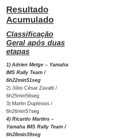
Resultado
Acumulado
Classificação
Geral após duas
etapas
1) Adrien Metge – Yamaha
IMS Rally Team /
6h22min51seg
2) Júlio César Zavatti /
6h25min56seg
3) Martin Duplessis /
6h26min57seg
4) Ricardo Martins –
Yamaha IMS Rally Team /
6h28min39seg