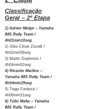
Classificação
Geral – 2ª Etapa
1) Adrien Metge – Yamaha
IMS Rally Team /
4h01min10seg
2) Júlio César Zavatti /
4h02min58seg
3) Martin Duplessis /
4h04min02seg
4) Ricardo Martins –
Yamaha IMS Rally Team /
4h04min29seg
5) Tiago Fantozzi /
4h08min31seg
6) Túlio Malta – Yamaha
IMS Rally Team /