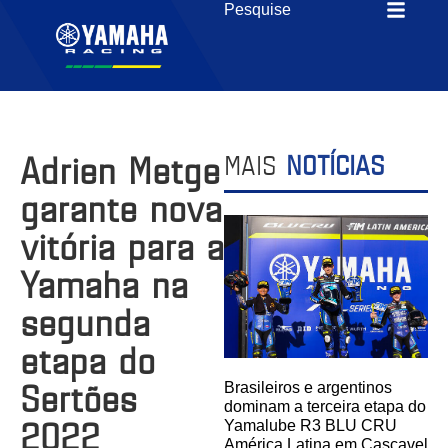
Adrien Metge
MAIS
NOTÍCIAS
garante nova
vitória para a
Yamaha na
segunda
etapa do
Sertões
Brasileiros e argentinos
dominam a terceira etapa do
2022
Yamalube R3 BLU CRU
América Latina em Cascavel