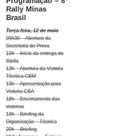
Programação – 8º
Rally Minas
Brasil
Terça-feira, 12 de maio
09h30 – Abertura da
Secretaria de Prova
10h – Início da entrega do
Stella
13h – Abertura da Vistoria
Técnica CBM
13h – Apresentação para
Vistoria CBA
18h – Encerramento das
vistorias
19h – Briefing da
Organização – Técnica
20h – Briefing