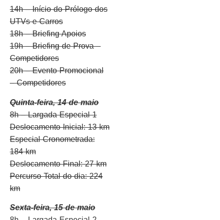
14h – Início do Prólogo dos
UTVs e Carros
18h – Briefing Apoios
19h – Briefing de Prova –
Competidores
20h – Evento Promocional
– Competidores
Quinta-feira, 14 de maio
8h – Largada Especial 1
Deslocamento Inicial: 13 km
Especial Cronometrada:
184 km
Deslocamento Final: 27 km
Percurso Total do dia: 224
km
Sexta-feira, 15 de maio
8h – Largada Especial 2