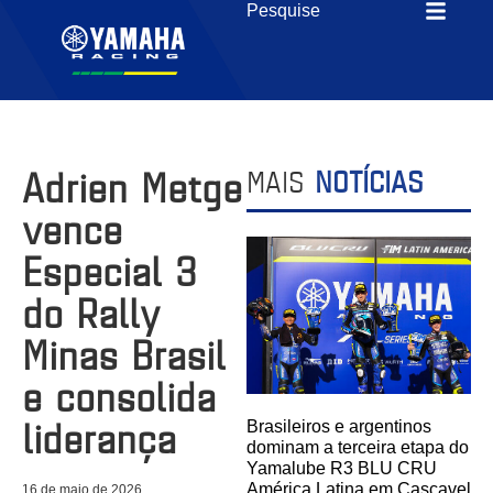
Adrien Metge
MAIS
NOTÍCIAS
vence
Especial 3
do Rally
Minas Brasil
e consolida
liderança
Brasileiros e argentinos
dominam a terceira etapa do
Yamalube R3 BLU CRU
América Latina em Cascavel
16 de maio de 2026