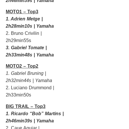
2h46min39s | Yamaha
MOTO1 – Top3
1. Adrien Metge |
2h28min10s | Yamaha
2. Bruno Crivilin |
2h29min55s
3. Gabriel Tomate |
2h33min48s | Yamaha
MOTO2 – Top2
1. Gabriel Bruning |
2h32min44s | Yamaha
2. Luciano Drummond |
2h33min50s
BIG TRAIL – Top3
1. Ricardo “Bob” Martins |
2h46min39s | Yamaha
2. Caue Aguiar |