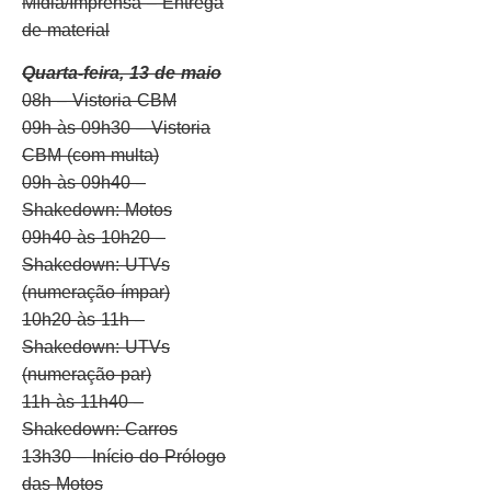
Mídia/Imprensa – Entrega
de material
Quarta-feira, 13 de maio
08h – Vistoria CBM
09h às 09h30 – Vistoria
CBM (com multa)
09h às 09h40 –
Shakedown: Motos
09h40 às 10h20 –
Shakedown: UTVs
(numeração ímpar)
10h20 às 11h –
Shakedown: UTVs
(numeração par)
11h às 11h40 –
Shakedown: Carros
13h30 – Início do Prólogo
das Motos