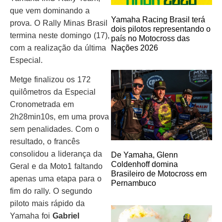
que vem dominando a
Yamaha Racing Brasil terá
prova. O Rally Minas Brasil
dois pilotos representando o
termina neste domingo (17),
país no Motocross das
com a realização da última
Nações 2026
Especial.
Metge finalizou os 172
quilômetros da Especial
Cronometrada em
2h28min10s, em uma prova
sem penalidades. Com o
resultado, o francês
consolidou a liderança da
De Yamaha, Glenn
Coldenhoff domina
Geral e da Moto1 faltando
Brasileiro de Motocross em
apenas uma etapa para o
Pernambuco
fim do rally. O segundo
piloto mais rápido da
Yamaha foi
Gabriel