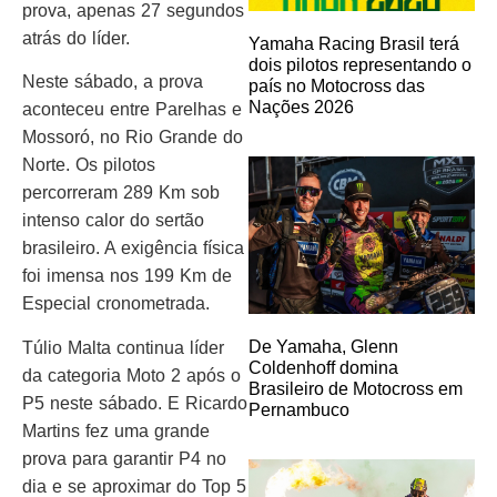
prova, apenas 27 segundos
atrás do líder.
Yamaha Racing Brasil terá
dois pilotos representando o
Neste sábado, a prova
país no Motocross das
Nações 2026
aconteceu entre Parelhas e
Mossoró, no Rio Grande do
Norte. Os pilotos
percorreram 289 Km sob
intenso calor do sertão
brasileiro. A exigência física
foi imensa nos 199 Km de
Especial cronometrada.
De Yamaha, Glenn
Túlio Malta continua líder
Coldenhoff domina
da categoria Moto 2 após o
Brasileiro de Motocross em
P5 neste sábado. E Ricardo
Pernambuco
Martins fez uma grande
prova para garantir P4 no
dia e se aproximar do Top 5