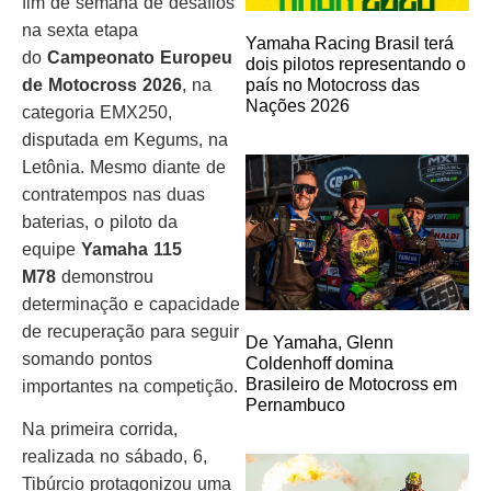
fim de semana de desafios
na sexta etapa
Yamaha Racing Brasil terá
do
Campeonato Europeu
dois pilotos representando o
de Motocross 2026
, na
país no Motocross das
Nações 2026
categoria EMX250,
disputada em Kegums, na
Letônia. Mesmo diante de
contratempos nas duas
baterias, o piloto da
equipe
Yamaha 115
M78
demonstrou
determinação e capacidade
de recuperação para seguir
De Yamaha, Glenn
somando pontos
Coldenhoff domina
Brasileiro de Motocross em
importantes na competição.
Pernambuco
Na primeira corrida,
realizada no sábado, 6,
Tibúrcio protagonizou uma