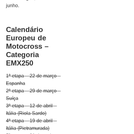
junho.
Calendário
Europeu de
Motocross –
Categoria
EMX250
1ª etapa – 22 de março –
Espanha
2ª etapa – 29 de março –
Suíça
3ª etapa – 12 de abril –
Itália (Riola Sardo)
4ª etapa – 19 de abril –
Itália (Pietramurada)