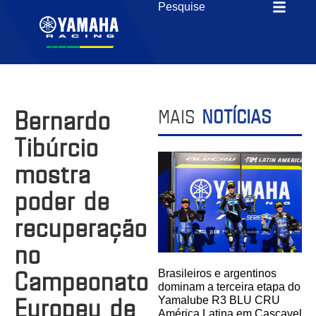
Bernardo
MAIS
NOTÍCIAS
Tibúrcio
mostra
poder de
recuperação
no
Campeonato
Brasileiros e argentinos
dominam a terceira etapa do
Europeu de
Yamalube R3 BLU CRU
América Latina em Cascavel