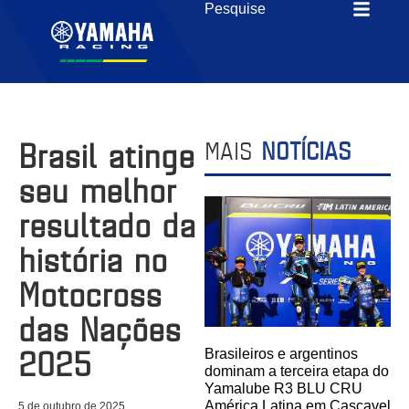
Brasil atinge
MAIS
NOTÍCIAS
seu melhor
resultado da
história no
Motocross
das Nações
2025
Brasileiros e argentinos
dominam a terceira etapa do
Yamalube R3 BLU CRU
América Latina em Cascavel
5 de outubro de 2025