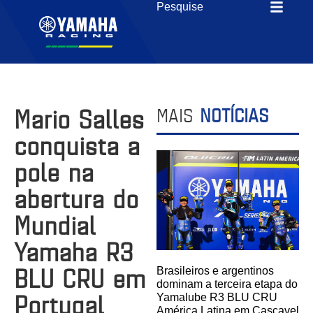
Mario Salles
MAIS
NOTÍCIAS
conquista a
pole na
abertura do
Mundial
Yamaha R3
BLU CRU em
Brasileiros e argentinos
dominam a terceira etapa do
Portugal
Yamalube R3 BLU CRU
América Latina em Cascavel