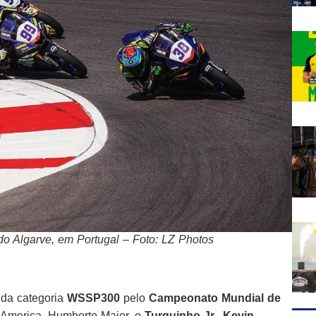
 do Algarve, em Portugal – Foto: LZ Photos
a da categoria
WSSP300
pelo
Campeonato Mundial de
 America, Humberto Maier, o
Turquinho Jr., Kevin