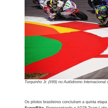
Turquinho Jr. (#99) no Autódromo Internacional
Os pilotos brasileiros concluíram a quinta etap
SuperBike
. Representando o AD78 Team Latin