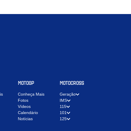
MOTOGP
MOTOCROSS
is
Conheça Mais
Geração
Fotos
IMS
Vídeos
115
Calendário
101
Notícias
125