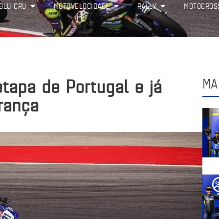
BLU CRU
MOTOVELOCIDADE
RALLY
MOTOCROS
etapa de Portugal e já
MA
rança