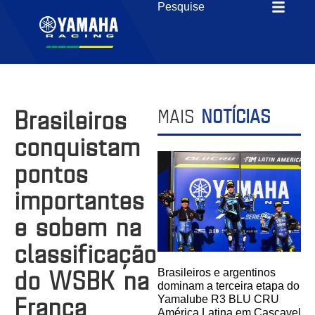
Brasileiros
MAIS
NOTÍCIAS
conquistam
pontos
importantes
e sobem na
classificação
do WSBK na
Brasileiros e argentinos
dominam a terceira etapa do
França
Yamalube R3 BLU CRU
América Latina em Cascavel