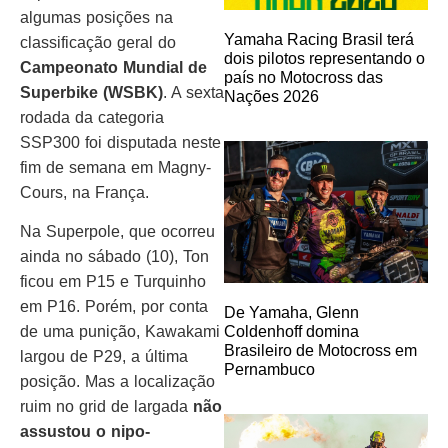
algumas posições na
Yamaha Racing Brasil terá
classificação geral do
dois pilotos representando o
Campeonato Mundial de
país no Motocross das
Superbike (WSBK)
. A sexta
Nações 2026
rodada da categoria
SSP300 foi disputada neste
fim de semana em Magny-
Cours, na França.
Na Superpole, que ocorreu
ainda no sábado (10), Ton
ficou em P15 e Turquinho
em P16. Porém, por conta
De Yamaha, Glenn
de uma punição, Kawakami
Coldenhoff domina
Brasileiro de Motocross em
largou de P29, a última
Pernambuco
posição. Mas a localização
ruim no grid de largada
não
assustou o nipo-