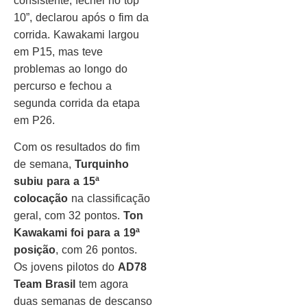
consistente, fechei no top
10”, declarou após o fim da
corrida. Kawakami largou
em P15, mas teve
problemas ao longo do
percurso e fechou a
segunda corrida da etapa
em P26.
Com os resultados do fim
de semana,
Turquinho
subiu para a 15ª
colocação
na classificação
geral, com 32 pontos.
Ton
Kawakami foi para a 19ª
posição
, com 26 pontos.
Os jovens pilotos do
AD78
Team Brasil
tem agora
duas semanas de descanso