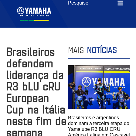
Brasileiros
MAIS
NOTÍCIAS
defendem
liderança da
R3 bLU cRU
European
Cup na Itália
neste fim de
Brasileiros e argentinos
dominam a terceira etapa do
semana
Yamalube R3 BLU CRU
América Latina em Cascavel