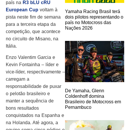
país na
R3 bLU cRU
European Cup
voltam à
Yamaha Racing Brasil terá
pista neste fim de semana
dois pilotos representando o
país no Motocross das
para a terceira etapa da
Nações 2026
competição, que acontece
no circuito de Misano, na
Itália.
Enzo Valentim Garcia e
Kevin Fontainha – líder e
vice-líder, respectivamente –
carregam a
responsabilidade de puxar
De Yamaha, Glenn
o pelotão brasileiro e
Coldenhoff domina
manter a sequência de
Brasileiro de Motocross em
Pernambuco
bons resultados
conquistados na Espanha e
na Holanda. Até agora, a
equipe soma cinco pódios e