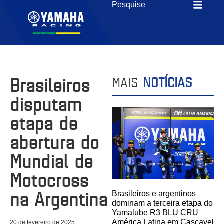
Brasileiros
MAIS
NOTÍCIAS
disputam
etapa de
abertura do
Mundial de
Motocross
na Argentina
Brasileiros e argentinos
dominam a terceira etapa do
Yamalube R3 BLU CRU
América Latina em Cascavel
20 de fevereiro de 2025