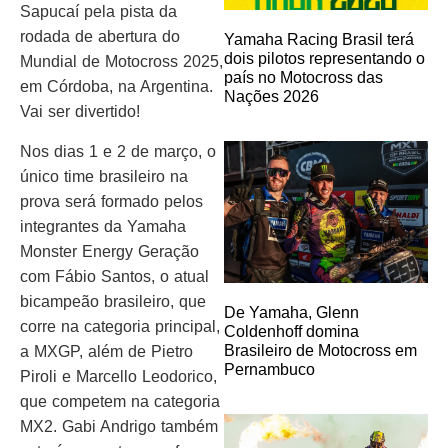
Sapucaí pela pista da
rodada de abertura do
Yamaha Racing Brasil terá
dois pilotos representando o
Mundial de Motocross 2025,
país no Motocross das
em Córdoba, na Argentina.
Nações 2026
Vai ser divertido!
Nos dias 1 e 2 de março, o
único time brasileiro na
prova será formado pelos
integrantes da Yamaha
Monster Energy Geração
com Fábio Santos, o atual
bicampeão brasileiro, que
De Yamaha, Glenn
corre na categoria principal,
Coldenhoff domina
Brasileiro de Motocross em
a MXGP, além de Pietro
Pernambuco
Piroli e Marcello Leodorico,
que competem na categoria
MX2. Gabi Andrigo também