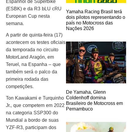
Espanhol de Superbike
(ESBK) e da R3 bLU cRU
Yamaha Racing Brasil terá
European Cup nesta
dois pilotos representando o
país no Motocross das
semana.
Nações 2026
A partir de quinta-feira (17)
acontecem os testes oficiais
da temporada no circuito
MotorLand Aragón, em
Teruel, na Espanha – que
também será o palco da
primeira rodada das
competições.
De Yamaha, Glenn
Coldenhoff domina
Ton Kawakami e Turquinho
Brasileiro de Motocross em
Jr., que competem em 2022
Pernambuco
na categoria SSP300 do
Mundial a bordo de suas
YZF-R3, participam dos