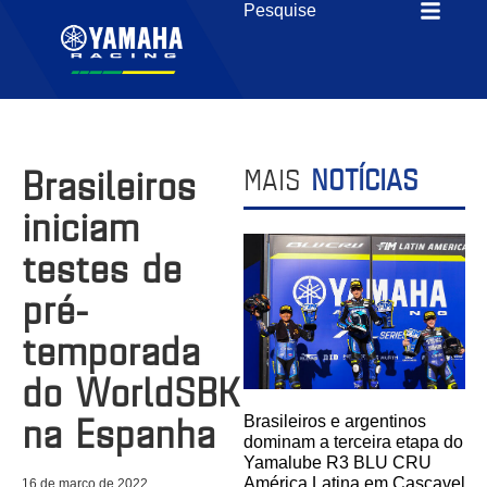
Brasileiros
MAIS
NOTÍCIAS
iniciam
testes de
pré-
temporada
do WorldSBK
na Espanha
Brasileiros e argentinos
dominam a terceira etapa do
Yamalube R3 BLU CRU
América Latina em Cascavel
16 de março de 2022