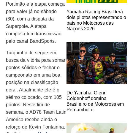
Portimão e a etapa começa
para valer já no sábado
Yamaha Racing Brasil terá
dois pilotos representando o
(30), com a disputa da
país no Motocross das
Superpole. A etapa
Nações 2026
completa tem transmissão
pelo canal BandSports.
Turquinho Jr. segue em
busca da vitória para somar
pontos sólidos e fechar o
campeonato em uma boa
posição na classificação
geral. Atualmente ele é o
De Yamaha, Glenn
sétimo colocado, com 105
Coldenhoff domina
Brasileiro de Motocross em
pontos. Neste fim de
Pernambuco
semana, o AD78 Team Latin
America recebe ainda o
reforço de Kevin Fontainha.