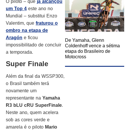
O piloto – que
já alcançou
um Top 4
este ano no
Mundial – substitui Enzo
Valentim, que
fraturou o
ombro na etapa de
Aragón
e ficou
De Yamaha, Glenn
impossibilitado de concluir
Coldenhoff vence a sétima
etapa do Brasileiro de
a temporada.
Motocross
Super Finale
Além da final da WSSP300,
o Brasil também terá
novamente um
representante na
Yamaha
R3 bLU cRU SuperFinale
.
Neste ano, quem acelera
sob as cores verde e
amarela é o piloto
Mario