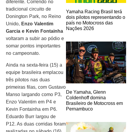
diferente. Correndo no
tradicional circuito de
Yamaha Racing Brasil terá
Donington Park, no Reino
dois pilotos representando o
país no Motocross das
Unido,
Enzo Valentim
Nações 2026
Garcia e Kevin Fontainha
voltaram a subir ao pódio e
somar pontos importantes
no campeonato.
Ainda na sexta-feira (15) a
equipe brasileira emplacou
três pilotos nas duas
primeiras filas, com Gustavo
De Yamaha, Glenn
Manso largando como P3,
Coldenhoff domina
Enzo Valentim em P4 e
Brasileiro de Motocross em
Pernambuco
Kevin Fontainha em P6.
Eduardo Burr largou de
P12. As duas corridas foram
realizadas no sábado (16).