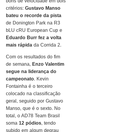
bons de velocidade em dois
critérios:
Gustavo Manso
bateu o recorde da pista
de Donington Park na R3
bLU cRU European Cup e
Eduardo Burr fez a volta
mais rápida
da Corrida 2.
Com os resultados do fim
de semana,
Enzo Valentim
segue na liderança do
campeonato
. Kevin
Fontainha é o terceiro
colocado na classificação
geral, seguido por Gustavo
Manso, que é o sexto. No
total, o AD78 Team Brasil
soma
12 pódios
, tendo
subido em algum degrau