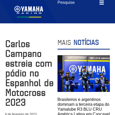
Carlos
MAIS
NOTÍCIAS
Campano
estreia com
pódio no
Espanhol de
Motocross
2023
Brasileiros e argentinos
dominam a terceira etapa do
Yamalube R3 BLU CRU
América Latina em Cascavel
6 de fevereiro de 2023