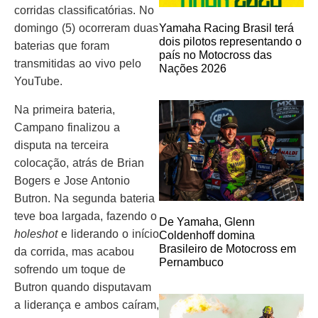
corridas classificatórias. No
Yamaha Racing Brasil terá
domingo (5) ocorreram duas
dois pilotos representando o
baterias que foram
país no Motocross das
transmitidas ao vivo pelo
Nações 2026
YouTube.
Na primeira bateria,
Campano finalizou a
disputa na terceira
colocação, atrás de Brian
Bogers e Jose Antonio
Butron. Na segunda bateria
teve boa largada, fazendo o
De Yamaha, Glenn
holeshot
e liderando o início
Coldenhoff domina
Brasileiro de Motocross em
da corrida, mas acabou
Pernambuco
sofrendo um toque de
Butron quando disputavam
a liderança e ambos caíram,