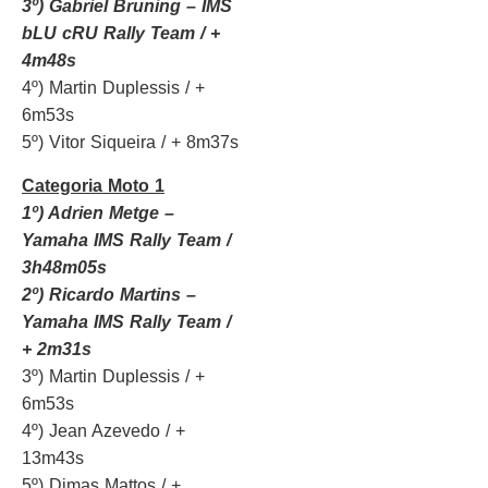
3º) Gabriel Bruning – IMS
bLU cRU Rally Team / +
4m48s
4º) Martin Duplessis / +
6m53s
5º) Vitor Siqueira / + 8m37s
Categoria Moto 1
1º) Adrien Metge –
Yamaha IMS Rally Team /
3h48m05s
2º) Ricardo Martins –
Yamaha IMS Rally Team /
+ 2m31s
3º) Martin Duplessis / +
6m53s
4º) Jean Azevedo / +
13m43s
5º) Dimas Mattos / +