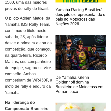
1500, uma das maiores
provas de rally do Brasil.
Yamaha Racing Brasil terá
dois pilotos representando o
O piloto Adrien Metge, da
país no Motocross das
Nações 2026
Yamaha IMS Rally Team,
confirmou o título neste
sábado, 23, após liderar
desde a primeira etapa da
competição, que começou
na quarta-feira. Ricardo
Martins, seu companheiro
de equipe, sagrou-se vice-
campeão. Ambos
De Yamaha, Glenn
competiram de WR450F, a
Coldenhoff domina
moto de rally e enduro da
Brasileiro de Motocross em
Pernambuco
Yamaha.
Na liderança do
Campeonato Brasileiro