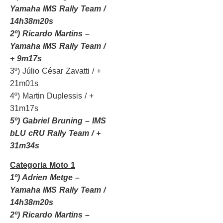
Yamaha IMS Rally Team /
14h38m20s
2º) Ricardo Martins –
Yamaha IMS Rally Team /
+ 9m17s
3º) Júlio César Zavatti / +
21m01s
4º) Martin Duplessis / +
31m17s
5º) Gabriel Bruning – IMS
bLU cRU Rally Team / +
31m34s
Categoria Moto 1
1º) Adrien Metge –
Yamaha IMS Rally Team /
14h38m20s
2º) Ricardo Martins –