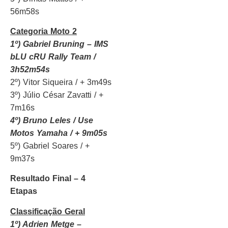
56m58s
Categoria Moto 2
1º) Gabriel Bruning – IMS
bLU cRU Rally Team /
3h52m54s
2º) Vitor Siqueira / + 3m49s
3º) Júlio César Zavatti / +
7m16s
4º) Bruno Leles / Use
Motos Yamaha / + 9m05s
5º) Gabriel Soares / +
9m37s
Resultado Final – 4
Etapas
Classificação Geral
1º) Adrien Metge –