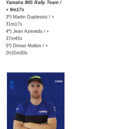
Yamaha IMS Rally Team /
+ 9m17s
3º) Martin Duplessis / +
31m17s
4º) Jean Azevedo / +
37m45s
5º) Dimas Mattos / +
2h32m30s