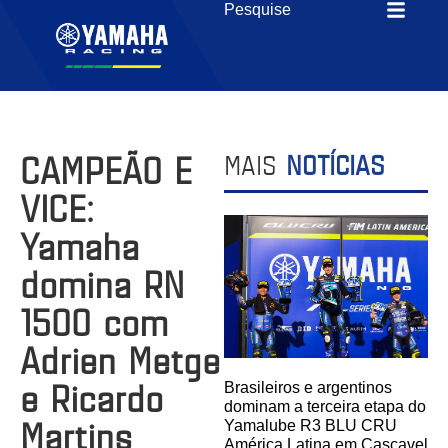
CAMPEÃO E
MAIS
NOTÍCIAS
VICE:
Yamaha
domina RN
1500 com
Adrien Metge
e Ricardo
Brasileiros e argentinos
dominam a terceira etapa do
Martins
Yamalube R3 BLU CRU
América Latina em Cascavel