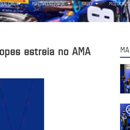
BLU CRU
MOTOVELOCIDADE
RALLY
MOTOCROS
opes estreia no AMA
MA