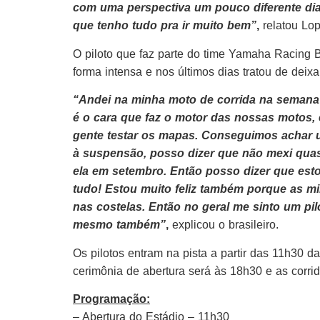
com uma perspectiva um pouco diferente di
que tenho tudo pra ir muito bem”
,
relatou Lop
O piloto que faz parte do time Yamaha Racing 
forma intensa e nos últimos dias tratou de deixa
“Andei na minha moto de corrida na semana 
é o cara que faz o motor das nossas motos, el
gente testar os mapas. Conseguimos achar u
à suspensão, posso dizer que não mexi qua
ela em setembro. Então posso dizer que es
tudo! Estou muito feliz também porque as m
nas costelas. Então no geral me sinto um p
mesmo também”
,
explicou o brasileiro.
Os pilotos entram na pista a partir das 11h30 da
cerimônia de abertura será às 18h30 e as corri
Programação:
– Abertura do Estádio – 11h30