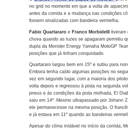
no grid no momento em que a volta de aquecim
antes da corrida e a mudança nas condições cli
fossem sinalizadas com bandeira vermelha.
Fabio Quartararo
e
Franco Morbidelli
tiveram 
chuva quando as luzes se apagaram permitiu qu
dupla da Monster Energy Yamaha MotoGP Team 
posições que já tinham conquistado.
Quartararo largou bem em 15º e subiu para nono
Embora tenha caído algumas posições no segun
vez em segundo lugar, com a maioria dos pilot
volta depois e regressou à pista na segunda vo
pneus e às condições da pista molhada, El Dia
saiu em 14º. Mesmo ultrapassado por Johann Z
ele permanecesse na mesma posição. O francês
e já estava em 11º quando as bandeiras vermel
Apesar do clima instável no início da corrida, 