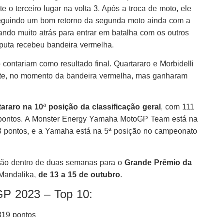
 terceiro lugar na volta 3. Após a troca de moto, ele
eguindo um bom retorno da segunda moto ainda com a
icando muito atrás para entrar em batalha com os outros
sputa recebeu bandeira vermelha.
 contariam como resultado final. Quartararo e Morbidelli
nte, no momento da bandeira vermelha, mas ganharam
araro na 10ª posição da classificação geral
, com 111
ontos. A Monster Energy Yamaha MotoGP Team está na
 pontos, e a Yamaha está na 5ª posição no campeonato
ão dentro de duas semanas para o
Grande Prêmio da
 Mandalika,
de 13 a 15 de outubro
.
oGP 2023 – Top 10:
319 pontos