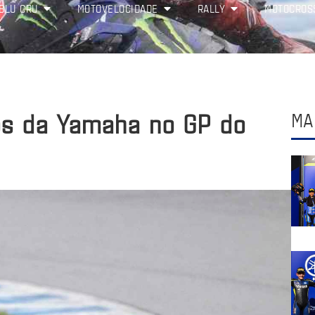
BLU CRU
MOTOVELOCIDADE
RALLY
MOTOCROS
os da Yamaha no GP do
MA