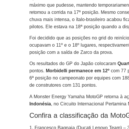
máximo que pudesse, mantendo temporariamente o
retomou a corrida na 17ª posição. Mesmo cons
chuva mais intensa, o ítalo-brasileiro acabou f
pilotos. Ele estava na 18ª posição quando a di
Foi decidido que as posições no grid do reinício
ocupavam o 11º e o 18º lugares, respectivame
posição com a saída de Zarco da prova.
Os resultados do GP do Japão colocaram
Quart
pontos.
Morbidelli permanece em 12º
com 77 p
6ª posição no campeonato por equipes com 188
de construtores com 131 pontos.
A Monster Energy Yamaha MotoGP retorna à aç
Indonésia
, no Circuito Internacional Pertamina
Confira a classificação da Mot
1. Francesco Bagnaia (Ducati Lenovo Team) – 