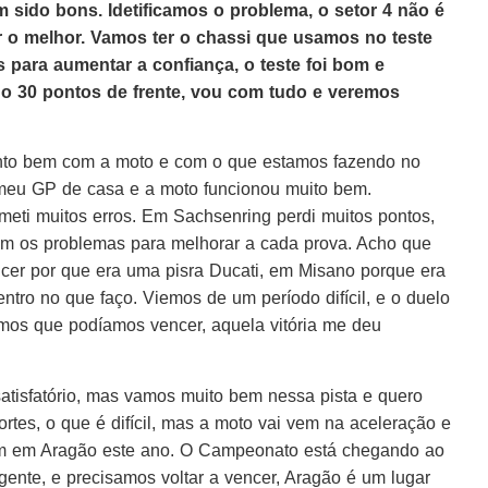
m sido bons. Idetificamos o problema, o setor 4 não é
o melhor. Vamos ter o chassi que usamos no teste
 para aumentar a confiança, o teste foi bom e
o 30 pontos de frente, vou com tudo e veremos
into bem com a moto e com o que estamos fazendo no
meu GP de casa e a moto funcionou muito bem.
ti muitos erros. Em Sachsenring perdi muitos pontos,
am os problemas para melhorar a cada prova. Acho que
ncer por que era uma pisra Ducati, em Misano porque era
ntro no que faço. Viemos de um período difícil, e o duelo
mos que podíamos vencer, aquela vitória me deu
 satisfatório, mas vamos muito bem nessa pista e quero
ortes, o que é difícil, mas a moto vai vem na aceleração e
 bem em Aragão este ano. O Campeonato está chegando ao
gente, e precisamos voltar a vencer, Aragão é um lugar