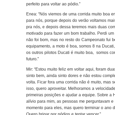
perfeito para voltar ao pódio.”
Enea: “Nós viemos de uma corrida muito boa e
para nós, porque depois do verão voltamos mais
pra nós, e depois dessa teremos mais duas cor
motivado para fazer um bom trabalho. Perdi um
não foi bom, mas no resto do Campeonato fui b
equipamento, a moto é boa, somos 8 na Ducati, 
os outros pilotos Ducati é muito boa, somos co
futuro.”
Mir: “Estou muito feliz em voltar aqui, foram du
sinto bem, ainda sinto dores e não estou comple
volta. Ficar fora uma corrida não é muito, mas
isso, quero aproveitar. Melhoramos a velocidade
primeiras posições e ajudar a equipe. Sobre a H
alívio para mim, as pessoas me perguntavam e 
momento para eles, mas quero terminar o ano d
Quero brigar por pódios e tentar vencer.”