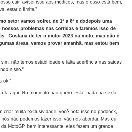
posso cair, avisei isso aos médicos, mas o osso está bem,
 estar o limite.”
imo setor vamos sofrer, de 1ª a 6ª e dxdepois uma
 nossos problemas nas corridas e faremos isso de
 nós. Gostaria de ter o motor 2023 na moto, mas não é
algumas áreas, vamos provar amanhã, mas estou bem
º sim, não temos estabilidade e falta aderência nas saídas
ndo nisso.”
s ok.”
tá-la aqui. No momento não quero testar nada na sexta,
criar muita exclusividade, você nota isso no paddock,
 nós não podemos fazer isso, vão nos abordar. Mas eu
te da MotoGP, bem interessante, eles fazem um grande