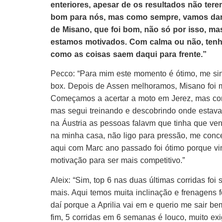
enteriores, apesar de os resultados não tere
bom para nós, mas como sempre, vamos dar 
de Misano, que foi bom, não só por isso, mas
estamos motivados. Com calma ou não, tenh
como as coisas saem daqui para frente.”
Pecco: “Para mim este momento é ótimo, me s
box. Depois de Assen melhoramos, Misano foi 
Começamos a acertar a moto em Jerez, mas come
mas segui treinando e descobrindo onde estav
na Áustria as pessoas falavm que tinha que ve
na minha casa, não ligo para pressão, me conce
aqui com Marc ano passado foi ótimo porque vi
motivação para ser mais competitivo.”
Aleix: “Sim, top 6 nas duas últimas corridas foi
mais. Aqui temos muita inclinação e frenagens f
daí porque a Aprilia vai em e querio me sair
fim, 5 corridas em 6 semanas é louco, muito exi