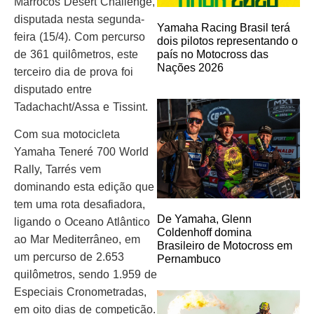
Marrocos Desert Challenge,
disputada nesta segunda-
Yamaha Racing Brasil terá
feira (15/4). Com percurso
dois pilotos representando o
de 361 quilômetros, este
país no Motocross das
Nações 2026
terceiro dia de prova foi
disputado entre
Tadachacht/Assa e Tissint.
Com sua motocicleta
Yamaha Teneré 700 World
Rally, Tarrés vem
dominando esta edição que
tem uma rota desafiadora,
De Yamaha, Glenn
ligando o Oceano Atlântico
Coldenhoff domina
ao Mar Mediterrâneo, em
Brasileiro de Motocross em
um percurso de 2.653
Pernambuco
quilômetros, sendo 1.959 de
Especiais Cronometradas,
em oito dias de competição.