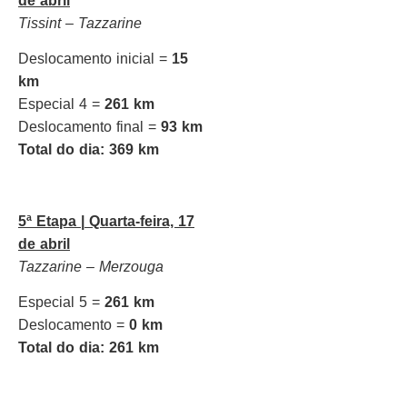
de abril
Tissint – Tazzarine
Deslocamento inicial =
15
km
Especial 4 =
261 km
Deslocamento final =
93 km
Total do dia:
369 km
5ª Etapa |
Quarta-feira, 17
de abril
Tazzarine – Merzouga
Especial 5 =
261 km
Deslocamento =
0 km
Total do dia:
261 km