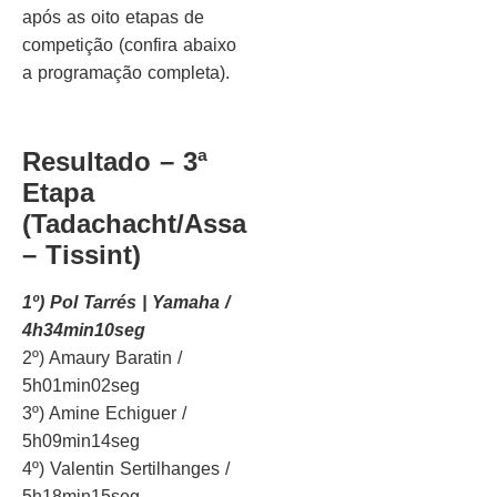
após as oito etapas de
competição (confira abaixo
a programação completa).
Resultado – 3ª
Etapa
(
Tadachacht/Assa
– Tissint)
1º) Pol Tarrés | Yamaha /
4h34min10seg
2º) Amaury Baratin /
5h01min02seg
3º) Amine Echiguer /
5h09min14seg
4º) Valentin Sertilhanges /
5h18min15seg