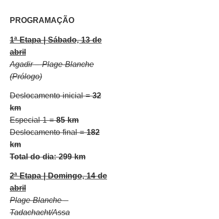
PROGRAMAÇÃO
1ª Etapa
| Sábado, 13 de
abril
Agadir – Plage Blanche
(Prólogo)
​​​​​​​Deslocamento inicial =
32
km
Especial 1 =
85 km
Deslocamento final =
182
km
Total do dia: 299 km
2ª Etapa
| Domingo, 14 de
abril
Plage Blanche –
Tadachacht/Assa