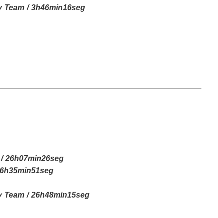
ly Team / 3h46min16seg
m / 26h07min26seg
 26h35min51seg
ly Team / 26h48min15seg