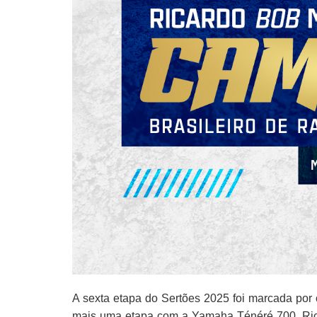
A sexta etapa do Sertões 2025 foi marcada por
mais uma etapa com a Yamaha Ténéré 700, Rica