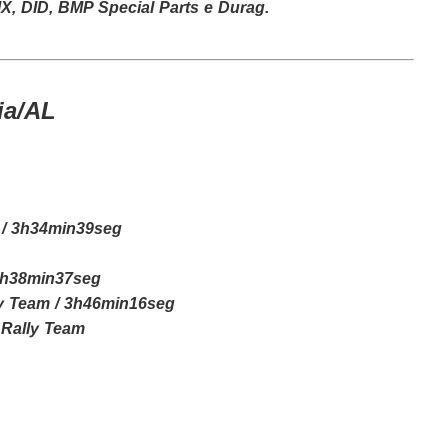
, DID, BMP Special Parts e Durag.
ia/AL
m / 3h34min39seg
3h38min37seg
ly Team / 3h46min16seg
 Rally Team