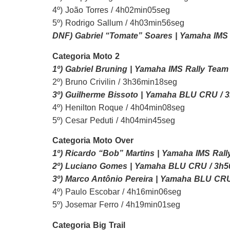
4º) João Torres / 4h02min05seg
5º) Rodrigo Sallum / 4h03min56seg
DNF) Gabriel “Tomate” Soares | Yamaha IMS
Categoria Moto 2
1º) Gabriel Bruning | Yamaha IMS Rally Tea
2º) Bruno Crivilin / 3h36min18seg
3º) Guilherme Bissoto | Yamaha BLU CRU / 
4º) Henilton Roque / 4h04min08seg
5º) Cesar Peduti / 4h04min45seg
Categoria Moto Over
1º) Ricardo “Bob” Martins | Yamaha IMS Ral
2º) Luciano Gomes | Yamaha BLU CRU / 3h
3º) Marco Antônio Pereira | Yamaha BLU CR
4º) Paulo Escobar / 4h16min06seg
5º) Josemar Ferro / 4h19min01seg
Categoria Big Trail