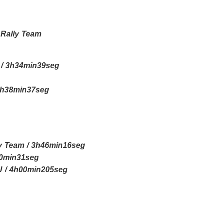
 Rally Team
m / 3h34min39seg
3h38min37seg
ly Team / 3h46min16seg
50min31seg
U / 4h00min205seg