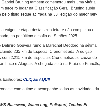
 Gabriel Bruning também comemorou mais uma vitória
em terceiro lugar na Classificação Geral, Bruning subiu
 pelo título segue acirrada na 33ª edição do maior rally
na exigente etapa desta sexta-feira e não completou o
ábado, no penúltimo desafio do Sertões 2025.
de Delmiro Gouveia rumo a Marechal Deodoro na sétima
ncluindo 235 km de Especial Cronometrada. A edição
l, com 2.215 km de Especiais Cronometradas, cruzando
nambuco e Alagoas. A chegada será na Praia do Francês,
os bastidores:
CLIQUE AQUI!
 conecte com o time e acompanhe todas as novidades da
IMS Racewear, Wamc Log, Polisport, Tendas El