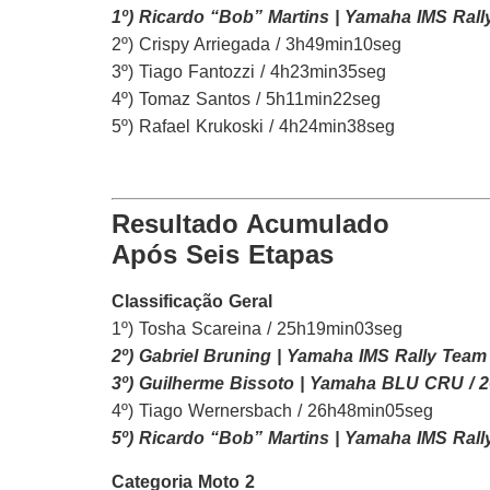
1º) Ricardo “Bob” Martins | Yamaha IMS Ral
2º) Crispy Arriegada / 3h49min10seg
3º) Tiago Fantozzi / 4h23min35seg
4º) Tomaz Santos / 5h11min22seg
5º) Rafael Krukoski / 4h24min38seg
Resultado Acumulado
Após Seis Etapas
Classificação Geral
1º) Tosha Scareina / 25h19min03seg
2º) Gabriel Bruning | Yamaha IMS Rally Tea
3º) Guilherme Bissoto | Yamaha BLU CRU /
4º) Tiago Wernersbach / 26h48min05seg
5º) Ricardo “Bob” Martins | Yamaha IMS Ral
Categoria Moto 2