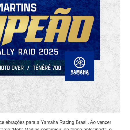
 celebrações para a Yamaha Racing Brasil. Ao vencer
rdo “Bob” Martins confirmou, de forma antecipada, o