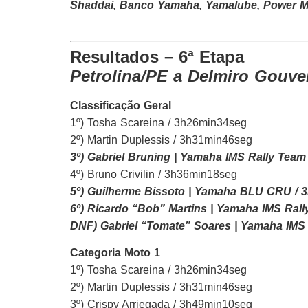
Shaddai, Banco Yamaha, Yamalube, Power MX
Resultados – 6ª Etapa
Petrolina/PE a Delmiro Gouve
Classificação Geral
1º) Tosha Scareina / 3h26min34seg
2º) Martin Duplessis / 3h31min46seg
3º) Gabriel Bruning | Yamaha IMS Rally Tea
4º) Bruno Crivilin / 3h36min18seg
5º) Guilherme Bissoto | Yamaha BLU CRU / 
6º) Ricardo “Bob” Martins | Yamaha IMS Ral
DNF) Gabriel “Tomate” Soares | Yamaha IMS
Categoria Moto 1
1º) Tosha Scareina / 3h26min34seg
2º) Martin Duplessis / 3h31min46seg
3º) Crispy Arriegada / 3h49min10seg