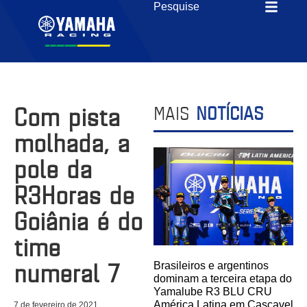
Com pista
MAIS
NOTÍCIAS
molhada, a
pole da
R3Horas de
Goiânia é do
time
numeral 7
Brasileiros e argentinos
dominam a terceira etapa do
Yamalube R3 BLU CRU
América Latina em Cascavel
7 de fevereiro de 2021