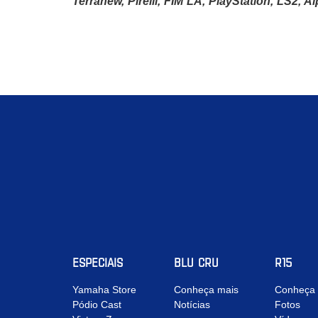
Terranew, Pirelli, FIM LA, PlayStation, LS2, Al
ESPECIAIS
BLU CRU
R15
Yamaha Store
Conheça mais
Conheça 
Pódio Cast
Notícias
Fotos