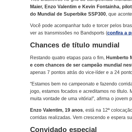
Maier, Enzo Valentim e Kevin Fontainha, pil
do Mundial de Superbike SSP300
, que acont
Você pode acompanhar tudo e torcer pelos bras
ver as transmissões no Bandsports (
confira a 
Chances de título mundial
Restando quatro etapas para o fim,
Humberto Me
e com chances de ser campeão mundial nes
apenas 7 pontos atrás do vice-líder e a 24 pont
“Estamos bem no campeonato e fazendo corrida
jogo, estamos focados e acreditamos no título.
muita vontade de uma vitória!”, afirma o jovem p
Enzo Valentim, 19 anos
, está na 12ª colocaçã
corridas realizadas. Vem crescendo e espera s
Convidado especial