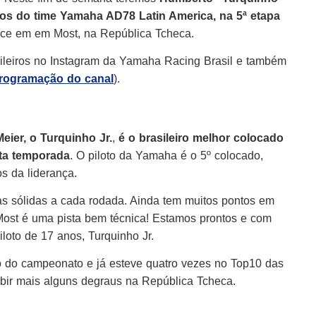
otos do time Yamaha AD78 Latin America, na 5ª etapa
ece em em Most, na República Tcheca.
ileiros no Instagram da Yamaha Racing Brasil e também
programação do canal
).
ier, o Turquinho Jr.
,
é o brasileiro melhor colocado
ta temporada
. O piloto da Yamaha é o 5º colocado,
os da liderança.
s sólidas a cada rodada. Ainda tem muitos pontos em
 Most é uma pista bem técnica! Estamos prontos e com
iloto de 17 anos, Turquinho Jr.
o do campeonato e já esteve quatro vezes no Top10 das
ubir mais alguns degraus na República Tcheca.