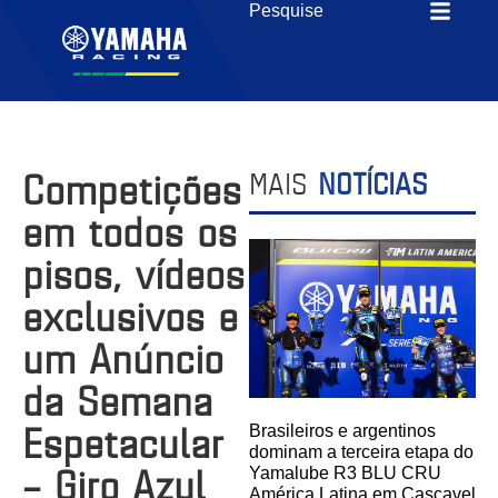
Competições
MAIS
NOTÍCIAS
em todos os
pisos, vídeos
exclusivos e
um Anúncio
da Semana
Espetacular
Brasileiros e argentinos
dominam a terceira etapa do
– Giro Azul
Yamalube R3 BLU CRU
América Latina em Cascavel