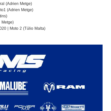
al (Adrien Metge)
o1 (Adrien Metge)
ins)
n Metge)
20 | Moto 2 (Túlio Malta)