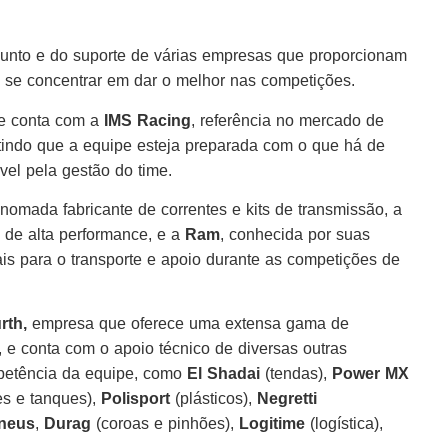
junto e do suporte de várias empresas que proporcionam
m se concentrar em dar o melhor nas competições.
pe conta com a
IMS Racing
, referência no mercado de
ntindo que a equipe esteja preparada com o que há de
vel pela gestão do time.
enomada fabricante de correntes e kits de transmissão, a
o de alta performance, e a
Ram
, conhecida por suas
ais para o transporte e apoio durante as competições de
rth,
empresa que oferece uma extensa gama de
, e conta com o apoio técnico de diversas outras
petência da equipe, como
El Shadai
(tendas),
Power MX
es e tanques),
Polisport
(plásticos),
Negretti
Pneus
,
Durag
(coroas e pinhões),
Logitime
(logística),