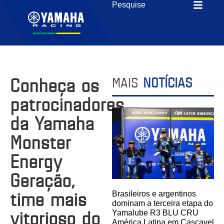
Conheça os
MAIS
NOTÍCIAS
patrocinadores
da Yamaha
Monster
Energy
Geração,
time mais
Brasileiros e argentinos
dominam a terceira etapa do
vitorioso do
Yamalube R3 BLU CRU
América Latina em Cascavel