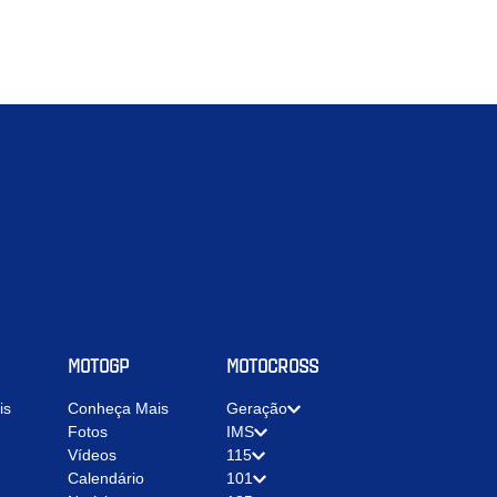
MOTOGP
MOTOCROSS
is
Conheça Mais
Geração
Fotos
IMS
Vídeos
115
Calendário
101