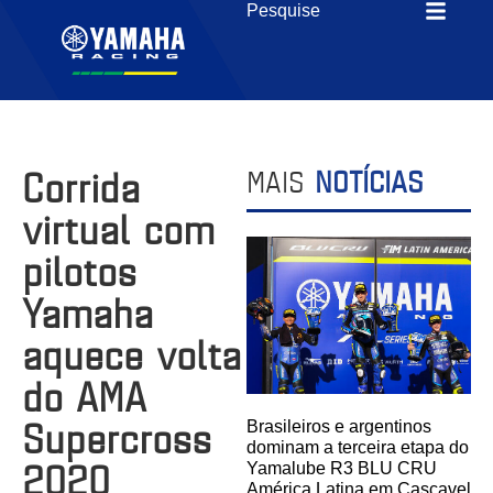
Corrida
MAIS
NOTÍCIAS
virtual com
pilotos
Yamaha
aquece volta
do AMA
Supercross
Brasileiros e argentinos
dominam a terceira etapa do
2020
Yamalube R3 BLU CRU
América Latina em Cascavel