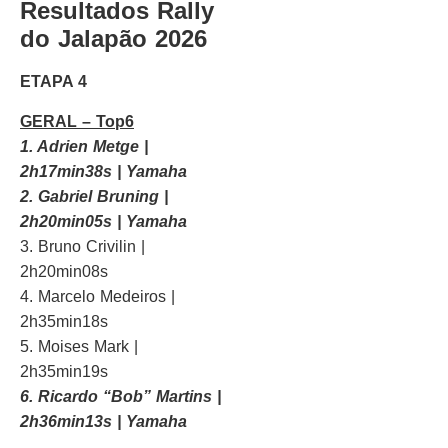
Resultados Rally
do Jalapão 2026
ETAPA 4
GERAL – Top6
1. Adrien Metge |
2h17min38s | Yamaha
2. Gabriel Bruning |
2h20min05s | Yamaha
3. Bruno Crivilin |
2h20min08s
4. Marcelo Medeiros |
2h35min18s
5. Moises Mark |
2h35min19s
6. Ricardo “Bob” Martins |
2h36min13s | Yamaha