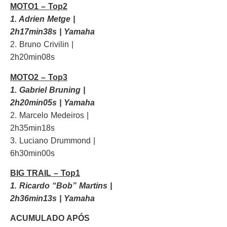
MOTO1 – Top2
1. Adrien Metge |
2h17min38s | Yamaha
2. Bruno Crivilin |
2h20min08s
MOTO2 – Top3
1. Gabriel Bruning |
2h20min05s | Yamaha
2. Marcelo Medeiros |
2h35min18s
3. Luciano Drummond |
6h30min00s
BIG TRAIL – Top1
1. Ricardo “Bob” Martins |
2h36min13s | Yamaha
ACUMULADO APÓS