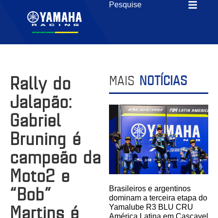
Rally do
MAIS
NOTÍCIAS
Jalapão:
Gabriel
Bruning é
campeão da
Moto2 e
“Bob”
Brasileiros e argentinos
dominam a terceira etapa do
Martins é
Yamalube R3 BLU CRU
América Latina em Cascavel