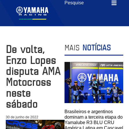
De volta,
MAIS
NOTÍCIAS
Enzo Lopes
disputa AMA
Motocross
neste
sábado
Brasileiros e argentinos
dominam a terceira etapa do
30 de junho de 2022
Yamalube R3 BLU CRU
América Latina em Cascavel