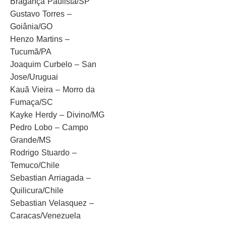
Bragança Paulista/SP
Gustavo Torres –
Goiânia/GO
Henzo Martins –
Tucumã/PA
Joaquim Curbelo – San
Jose/Uruguai
Kauã Vieira – Morro da
Fumaça/SC
Kayke Herdy – Divino/MG
Pedro Lobo – Campo
Grande/MS
Rodrigo Stuardo –
Temuco/Chile
Sebastian Arriagada –
Quilicura/Chile
Sebastian Velasquez –
Caracas/Venezuela