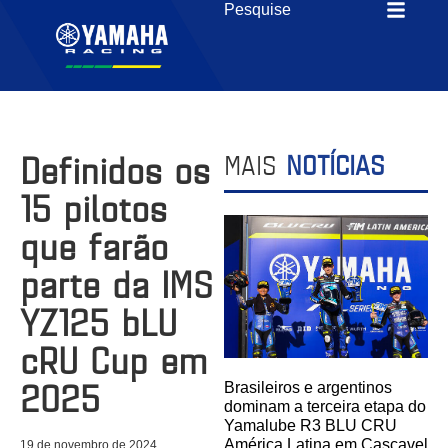
Definidos os
MAIS
NOTÍCIAS
15 pilotos
que farão
parte da IMS
YZ125 bLU
cRU Cup em
2025
Brasileiros e argentinos
dominam a terceira etapa do
Yamalube R3 BLU CRU
América Latina em Cascavel
19 de novembro de 2024