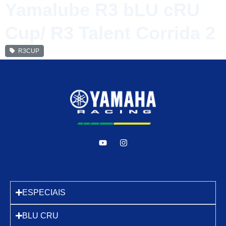
Yamalube R3 bLU cRU
Cup/ R3 Talent Corrida 2
R3CUP
ESPECIAIS
BLU CRU