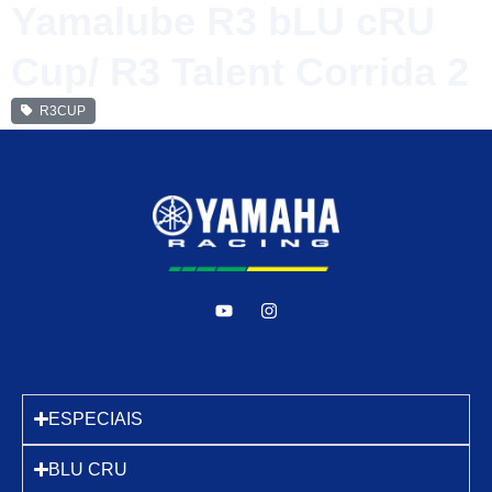
Yamalube R3 bLU cRU
Cup/ R3 Talent Corrida 2
R3CUP
ESPECIAIS
BLU CRU