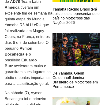
do
AD78 Team Latin
America
tiveram um
Yamaha Racing Brasil terá
excelente fim de semana na
dois pilotos representando o
país no Motocross das
quinta etapa do Mundial
Nações 2026
Yamaha R3 bLU cRU que
foi realizada em Magny-
Cours, na França, entre os
dias 6 e 8 de setembro. O
peruano
Aymon
Bocanegra
e o
brasileiro
Eduardo
Burr
aceleraram muito e
garantiram sues lugares no
De Yamaha, Glenn
pódio e pontos importantes
Coldenhoff domina
Brasileiro de Motocross em
para a classificação geral.
Pernambuco
No sábado (7), Aymon
Bocanegra foi o primeiro
piloto de naturalidade