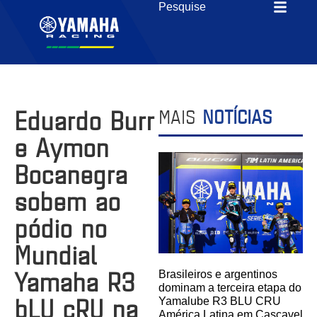
Eduardo Burr
MAIS
NOTÍCIAS
e Aymon
Bocanegra
sobem ao
pódio no
Mundial
Yamaha R3
Brasileiros e argentinos
dominam a terceira etapa do
bLU cRU na
Yamalube R3 BLU CRU
América Latina em Cascavel