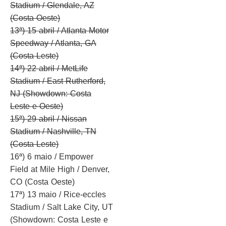
Stadium / Glendale, AZ
(Costa Oeste)
13ª) 15 abril / Atlanta Motor
Speedway / Atlanta, GA
(Costa Leste)
14ª) 22 abril / MetLife
Stadium / East Rutherford,
NJ (Showdown: Costa
Leste e Oeste)
15ª) 29 abril / Nissan
Stadium / Nashville, TN
(Costa Leste)
16ª) 6 maio / Empower
Field at Mile High / Denver,
CO (Costa Oeste)
17ª) 13 maio / Rice-eccles
Stadium / Salt Lake City, UT
(Showdown: Costa Leste e