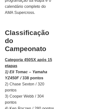
programação da etapa e o
calendário completo do
AMA Supercross.
Classificação
do
Campeonato
Categoria 450SX após 15
etapas
1) Eli Tomac – Yamaha
YZ450F /
338 pontos
2) Chase Sexton / 320
pontos
3) Cooper Webb / 304
pontos
4) Ken Roczen / 280 pontos