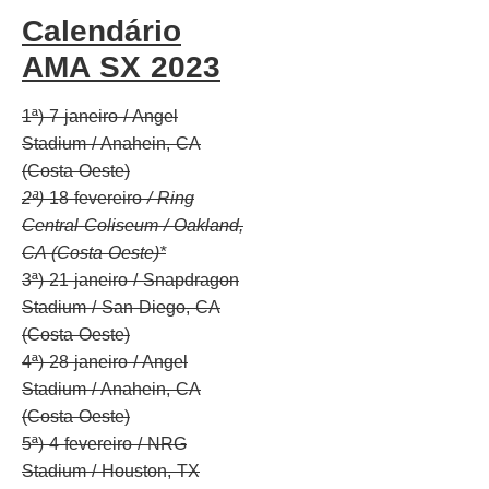
Calendário
AMA SX 2023
1ª) 7 janeiro / Angel
Stadium / Anahein, CA
(Costa Oeste)
2ª)
18 fevereiro
/ Ring
Central Coliseum / Oakland,
CA (Costa Oeste)*
3ª) 21 janeiro / Snapdragon
Stadium / San Diego, CA
(Costa Oeste)
4ª) 28 janeiro / Angel
Stadium / Anahein, CA
(Costa Oeste)
5ª) 4 fevereiro / NRG
Stadium / Houston, TX