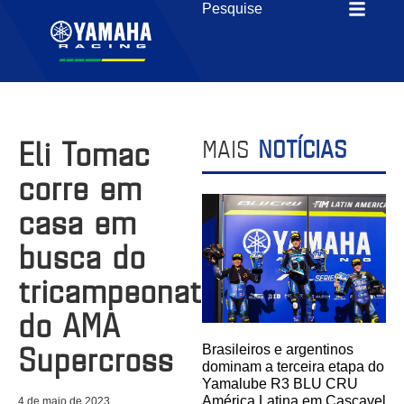
Eli Tomac
MAIS
NOTÍCIAS
corre em
casa em
busca do
tricampeonato
do AMA
Supercross
Brasileiros e argentinos
dominam a terceira etapa do
Yamalube R3 BLU CRU
América Latina em Cascavel
4 de maio de 2023