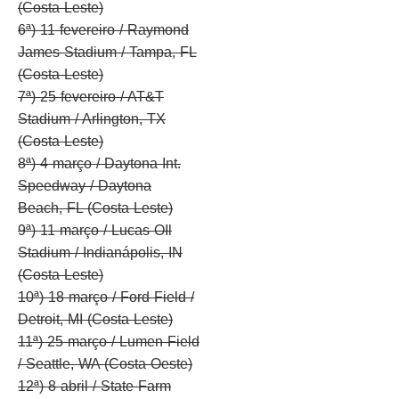
(Costa Leste)
6ª) 11 fevereiro / Raymond
James Stadium / Tampa, FL
(Costa Leste)
7ª) 25 fevereiro / AT&T
Stadium / Arlington, TX
(Costa Leste)
8ª) 4 março / Daytona Int.
Speedway / Daytona
Beach, FL (Costa Leste)
9ª) 11 março / Lucas OIl
Stadium / Indianápolis, IN
(Costa Leste)
10ª) 18 março / Ford Field /
Detroit, MI (Costa Leste)
11ª) 25 março / Lumen Field
/ Seattle, WA (Costa Oeste)
12ª) 8 abril / State Farm