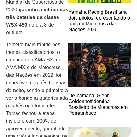
Mundial de Supercross de
2020
garantiu a vitória nas
Yamaha Racing Brasil terá
três baterias da classe
dois pilotos representando o
país no Motocross das
WSX 450
no dia 8 de
Nações 2026
outubro.
Terceiro mais rápido nos
treinos classificatórios, o
campeão do AMA SX, do
AMA MX e do Motocross
das Nações em 2022, foi
impecável nas três baterias
da noite, sendo o primeiro a
De Yamaha, Glenn
ver a bandeira quadriculada
Coldenhoff domina
nas três oportunidades.
Brasileiro de Motocross em
Pernambuco
Tomac fechou a etapa
invicto e com 100% de
aproveitamento, garantindo
uma vitória incontestável na