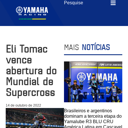
Eli Tomac
MAIS
NOTÍCIAS
vence
abertura do
Mundial de
Supercross
14 de outubro de 2022
Brasileiros e argentinos
dominam a terceira etapa do
Yamalube R3 BLU CRU
América Latina em Cascavel