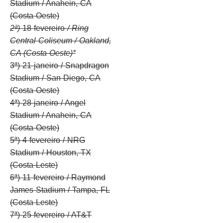
Stadium / Anahein, CA
(Costa Oeste)
2ª)
18 fevereiro
/ Ring
Central Coliseum / Oakland,
CA (Costa Oeste)*
3ª) 21 janeiro / Snapdragon
Stadium / San Diego, CA
(Costa Oeste)
4ª) 28 janeiro / Angel
Stadium / Anahein, CA
(Costa Oeste)
5ª) 4 fevereiro / NRG
Stadium / Houston, TX
(Costa Leste)
6ª) 11 fevereiro / Raymond
James Stadium / Tampa, FL
(Costa Leste)
7ª) 25 fevereiro / AT&T