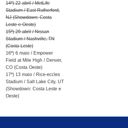
14ª) 22 abril / MetLife
Stadium / East Rutherford,
NJ (Showdown: Costa
Leste e Oeste)
15ª) 29 abril / Nissan
Stadium / Nashville, TN
(Costa Leste)
16ª) 6 maio / Empower
Field at Mile High / Denver,
CO (Costa Oeste)
17ª) 13 maio / Rice-eccles
Stadium / Salt Lake City, UT
(Showdown: Costa Leste e
Oeste)