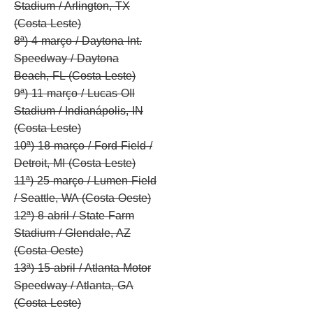
Stadium / Arlington, TX
(Costa Leste)
8ª) 4 março / Daytona Int.
Speedway / Daytona
Beach, FL (Costa Leste)
9ª) 11 março / Lucas OIl
Stadium / Indianápolis, IN
(Costa Leste)
10ª) 18 março / Ford Field /
Detroit, MI (Costa Leste)
11ª) 25 março / Lumen Field
/ Seattle, WA (Costa Oeste)
12ª) 8 abril / State Farm
Stadium / Glendale, AZ
(Costa Oeste)
13ª) 15 abril / Atlanta Motor
Speedway / Atlanta, GA
(Costa Leste)