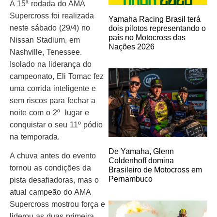
A 15ª rodada do AMA
Supercross foi realizada
Yamaha Racing Brasil terá
neste sábado (29/4) no
dois pilotos representando o
país no Motocross das
Nissan Stadium, em
Nações 2026
Nashville, Tenessee.
Isolado na liderança do
campeonato, Eli Tomac fez
uma corrida inteligente e
sem riscos para fechar a
noite com o 2º lugar e
conquistar o seu 11º pódio
na temporada.
De Yamaha, Glenn
A chuva antes do evento
Coldenhoff domina
tornou as condições da
Brasileiro de Motocross em
Pernambuco
pista desafiadoras, mas o
atual campeão do AMA
Supercross mostrou força e
liderou as duas primeira