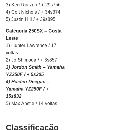
3) Ken Roczen / + 29s756
4) Colt Nichols / + 34s374
5) Justin Hill / + 39s895
Categoria 250SX – Costa
Leste
1) Hunter Lawrence / 17
voltas
2) Jo Shimoda / + 3s857
3) Jordon Smith – Yamaha
YZ250F / + 5s305
4) Haiden Deegan –
Yamaha YZ250F / +
15s832
5) Max Anstie / 14 voltas
Classificação