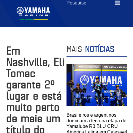
Em
MAIS
NOTÍCIAS
Nashville, Eli
Tomac
garante 2º
lugar e está
muito perto
de mais um
Brasileiros e argentinos
dominam a terceira etapa do
título do
Yamalube R3 BLU CRU
América Latina em Cascavel