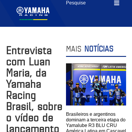
Entrevista
MAIS
NOTÍCIAS
com Luan
Maria, da
Yamaha
Racing
Brasil, sobre
o vídeo de
Brasileiros e argentinos
dominam a terceira etapa do
lançamento
Yamalube R3 BLU CRU
América Latina em Cascavel