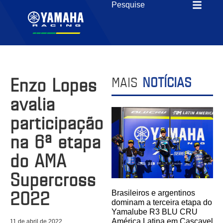
Enzo Lopes
MAIS
NOTÍCIAS
avalia
participação
na 6ª etapa
do AMA
Supercross
2022
Brasileiros e argentinos
dominam a terceira etapa do
Yamalube R3 BLU CRU
América Latina em Cascavel
11 de abril de 2022