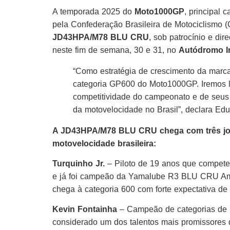
A temporada 2025 do
Moto1000GP
, principal
pela Confederação Brasileira de Motociclismo 
JD43HPA/M78 BLU CRU
, sob patrocínio e di
neste fim de semana, 30 e 31, no
Autódromo In
“Como estratégia de crescimento da marca,
categoria GP600 do Moto1000GP. Iremos le
competitividade do campeonato e de seus 
da motovelocidade no Brasil”, declara Edu
A JD43HPA/M78 BLU CRU chega com três jo
motovelocidade brasileira:
Turquinho Jr.
– Piloto de 19 anos que compe
e já foi campeão da Yamalube R3 BLU CRU Amér
chega à categoria 600 com forte expectativa d
Kevin Fontainha
– Campeão de categorias de b
considerado um dos talentos mais promissore