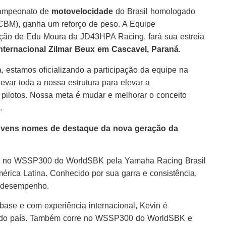
 campeonato de
motovelocidade
do Brasil homologado
(CBM), ganha um reforço de peso. A Equipe
reção de Edu Moura da JD43HPA Racing, fará sua estreia
ternacional Zilmar Beux em Cascavel, Paraná
.
 estamos oficializando a participação da equipe na
var toda a nossa estrutura para elevar a
pilotos. Nossa meta é mudar e melhorar o conceito
.
vens nomes de destaque da nova geração da
te no WSSP300 do WorldSBK pela Yamaha Racing Brasil
ica Latina. Conhecido por sua garra e consistência,
e desempenho.
ase e com experiência internacional, Kevin é
s do país. Também corre no WSSP300 do WorldSBK e