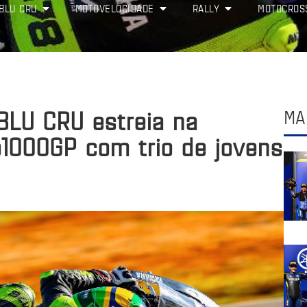
BLU CRU
MOTOVELOCIDADE
RALLY
MOTOCROS
LU CRU estreia na
MA
o1000GP com trio de jovens