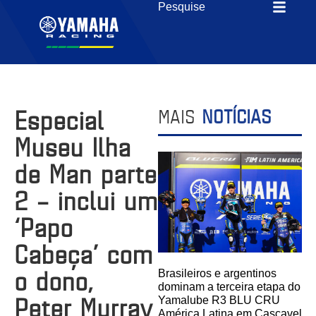
Especial
MAIS
NOTÍCIAS
Museu Ilha
de Man parte
2 – inclui um
‘Papo
Cabeça’ com
o dono,
Brasileiros e argentinos
dominam a terceira etapa do
Peter Murray
Yamalube R3 BLU CRU
América Latina em Cascavel