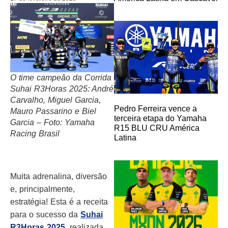
O time campeão da Corrida
Suhai R3Horas 2025: André
Carvalho, Miguel Garcia,
Pedro Ferreira vence a
Mauro Passarino e Biel
terceira etapa do Yamaha
Garcia – Foto: Yamaha
R15 BLU CRU América
Racing Brasil
Latina
Muita adrenalina, diversão
e, principalmente,
estratégia! Esta é a receita
para o sucesso da
Suhai
R3Horas 2025
, realizada