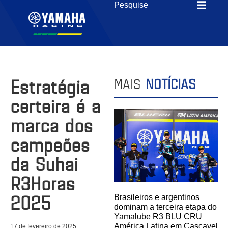
Estratégia
MAIS
NOTÍCIAS
certeira é a
marca dos
campeões
da Suhai
R3Horas
2025
Brasileiros e argentinos
dominam a terceira etapa do
Yamalube R3 BLU CRU
América Latina em Cascavel
17 de fevereiro de 2025