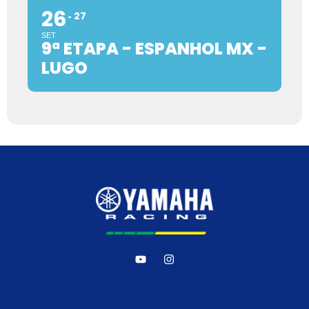
26
27
SET
9ª ETAPA - ESPANHOL MX -
LUGO