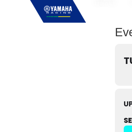
ESPECIAIS
Eve
T
U
S