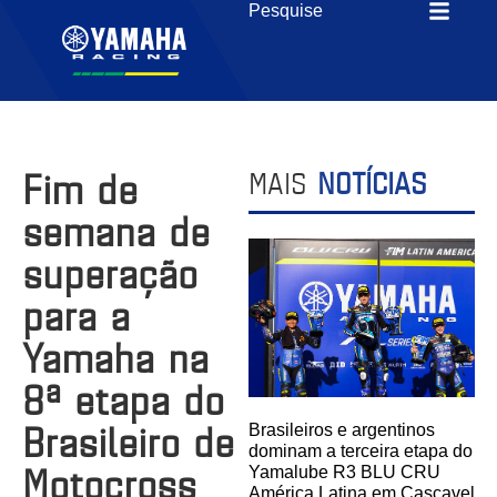
Fim de
MAIS
NOTÍCIAS
semana de
superação
para a
Yamaha na
8ª etapa do
Brasileiro de
Brasileiros e argentinos
dominam a terceira etapa do
Motocross
Yamalube R3 BLU CRU
América Latina em Cascavel