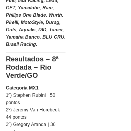
Fuel, IMS Racing, Leatt,
GET, Yamalube, Ram,
Philips One Blade, Wurth,
Pirelli, MotoStyle, Durag,
Guts, Aqualis, DID, Tamer,
Yamaha Banco, BLU CRU,
Brasil Racing.
Resultados – 8ª
Rodada – Rio
Verde/GO
Categoria MX1
1º) Stephen Rubini | 50
pontos
2º) Jeremy Van Horebeek |
44 pontos
3º) Gregory Aranda | 36